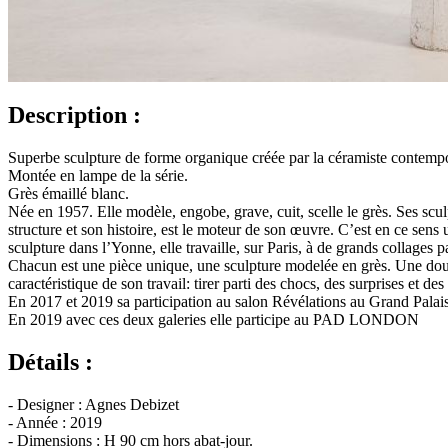
Description :
Superbe sculpture de forme organique créée par la céramiste contempo
Montée en lampe de la série.
Grès émaillé blanc.
Née en 1957. Elle modèle, engobe, grave, cuit, scelle le grès. Ses scul
structure et son histoire, est le moteur de son œuvre. C’est en ce sens 
sculpture dans l’Yonne, elle travaille, sur Paris, à de grands collages p
Chacun est une pièce unique, une sculpture modelée en grès. Une doub
caractéristique de son travail: tirer parti des chocs, des surprises et des 
En 2017 et 2019 sa participation au salon Révélations au Grand Palais
En 2019 avec ces deux galeries elle participe au PAD LONDON
Détails :
- Designer : Agnes Debizet
- Année : 2019
- Dimensions : H 90 cm hors abat-jour.