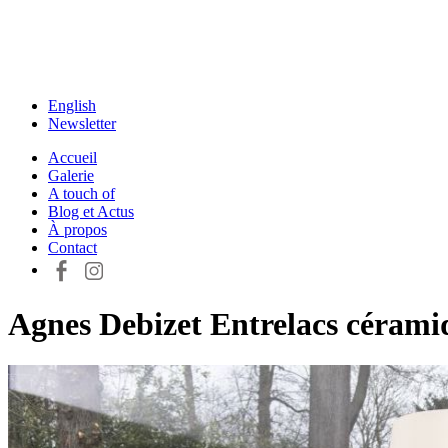
English
Newsletter
Accueil
Galerie
A touch of
Blog et Actus
À propos
Contact
Agnes Debizet Entrelacs cérami